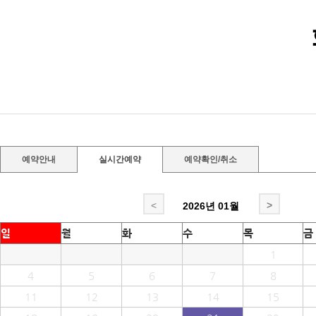
예약안내
실시간예약
예약확인/취소
<
>
2026년
01월
일
월
화
수
목
금
1
4
5
6
7
8
11
12
13
14
15