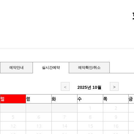
예약안내
실시간예약
예약확인/취소
<
>
2025년
10월
일
월
화
수
목
금
1
2
5
6
7
8
9
12
13
14
15
16