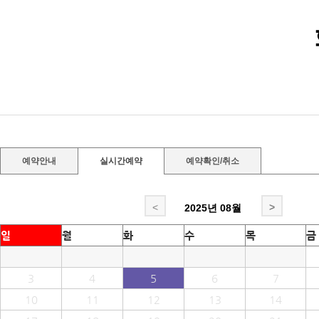
예약안내
실시간예약
예약확인/취소
<
>
2025년
08월
일
월
화
수
목
금
3
4
5
6
7
10
11
12
13
14