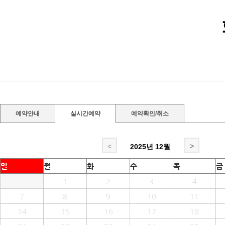
예약안내
실시간예약
예약확인/취소
<
>
2025년
12월
일
월
화
수
목
금
1
2
3
4
7
8
9
10
11
14
15
16
17
18