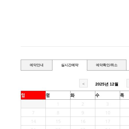
예약안내
실시간예약
예약확인/취소
<
2025년
12월
일
월
화
수
목
1
2
3
7
8
9
10
14
15
16
17