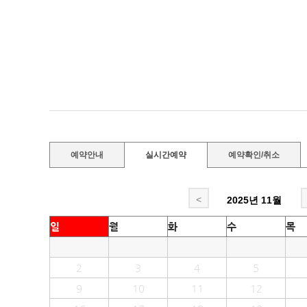
예약안내
실시간예약
예약확인/취소
<
2025년
11월
일
월
화
수
목
2
3
4
5
9
10
11
12