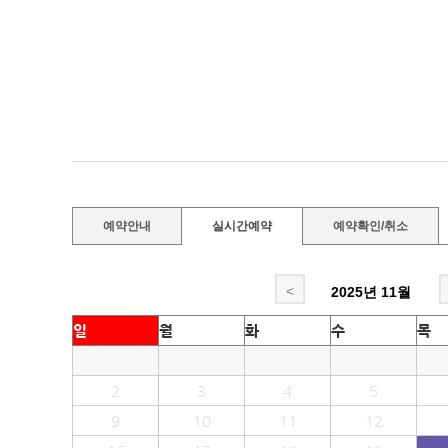
예약안내
실시간예약
예약확인/취소
<
2025년
11월
일
월
화
수
목
2
3
4
5
9
10
11
12