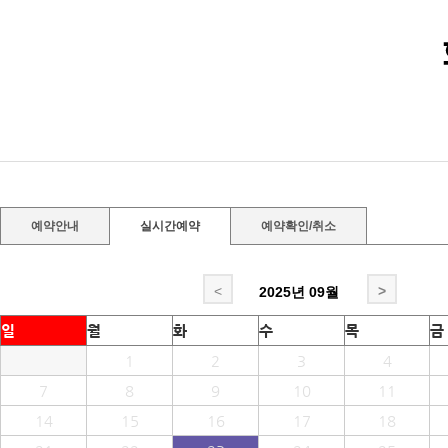
예약안내
실시간예약
예약확인/취소
<
>
2025년
09월
일
월
화
수
목
금
1
2
3
4
7
8
9
10
11
14
15
16
17
18