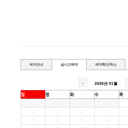
예약안내
실시간예약
예약확인/취소
<
2026년
01월
일
월
화
수
목
4
5
6
7
11
12
13
14