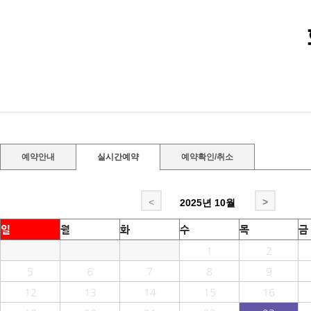
예약안내
실시간예약
예약확인/취소
<
>
2025년
10월
일
월
화
수
목
금
1
2
5
6
7
8
9
12
13
14
15
16