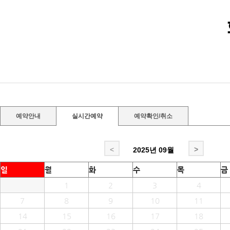
예약안내
실시간예약
예약확인/취소
<
>
2025년
09월
일
월
화
수
목
금
1
2
3
4
7
8
9
10
11
14
15
16
17
18